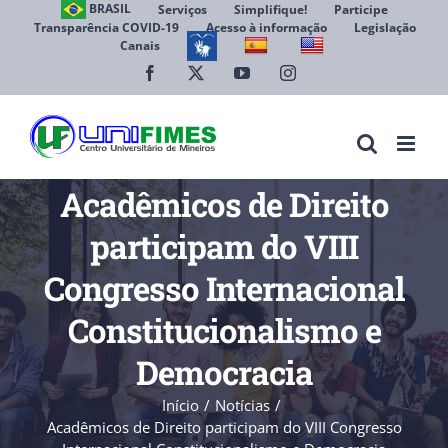
Ir
BRASIL
Serviços
Simplifique!
Participe
Transparência COVID-19
Acesso à informação
Legislação
para
Canais
Abrir 
o
conteúdo
Facebook
X
YouTube
Instagram
Acadêmicos de Direito
participam do VIII
Congresso Internacional
Constitucionalismo e
Democracia
Início
Notícias
Acadêmicos de Direito participam do VIII Congresso