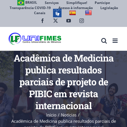
Ir
BRASIL
Serviços
Simplifique!
Participe
Transparência COVID-19
Acesso à informação
Legislação
para
Canais
Abrir 
o
conteúdo
Facebook
X
YouTube
Instagram
Acadêmica de Medicina
publica resultados
parciais de projeto de
PIBIC em revista
internacional
Início
Notícias
Acadêmica de Medicina publica resultados parciais de