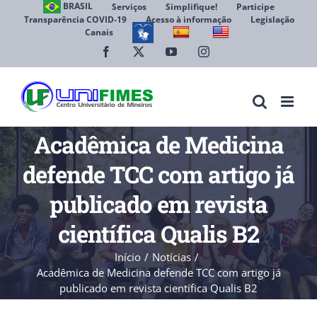
Ir
BRASIL
Serviços
Simplifique!
Participe
Transparência COVID-19
Acesso à informação
Legislação
para
Canais
Abrir 
o
conteúdo
Facebook
X
YouTube
Instagram
Acadêmica de Medicina
defende TCC com artigo já
publicado em revista
científica Qualis B2
Início
Notícias
Acadêmica de Medicina defende TCC com artigo já
publicado em revista científica Qualis B2