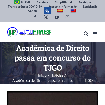
Ir
BRASIL
Serviços
Simplifique!
Participe
Transparência COVID-19
Acesso à informação
Legislação
para
Canais
Abrir 
o
conteúdo
Facebook
X
YouTube
Instagram
Acadêmica de Direito
passa em concurso do
TJGO
Início
Notícias
Acadêmica de Direito passa em concurso do TJGO
View
Larger
Image