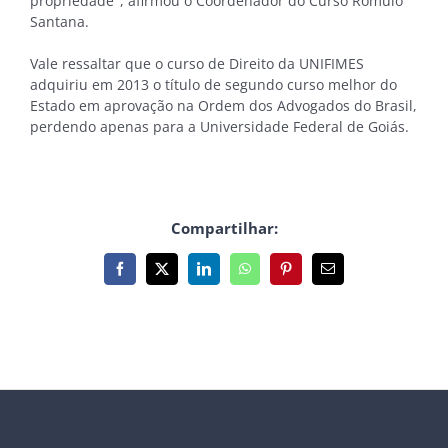
propriedade", afirmou o Coordenador do Curso Rômulo
Santana.
Vale ressaltar que o curso de Direito da UNIFIMES
adquiriu em 2013 o título de segundo curso melhor do
Estado em aprovação na Ordem dos Advogados do Brasil,
perdendo apenas para a Universidade Federal de Goiás.
Compartilhar:
Facebook
X
LinkedIn
WhatsApp
Pinterest
E-
mail