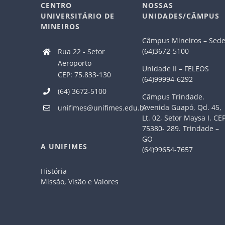
CENTRO
NOSSAS
UNIVERSITÁRIO DE
UNIDADES/CÂMPUS
MINEIROS
Câmpus Mineiros – Sed
(64)3672-5100
Rua 22 - Setor
Aeroporto
Unidade II – FELEOS
CEP: 75.833-130
(64)99994-6292
(64) 3672-5100
Câmpus Trindade.
Avenida Guapó, Qd. 45,
unifimes@unifimes.edu.br
Lt. 02, Setor Maysa I. CE
75380- 289. Trindade –
GO
A UNIFIMES
(64)99654-7657
História
Missão, Visão e Valores