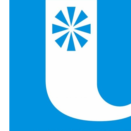
Image