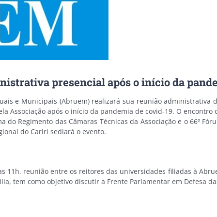
strativa presencial após o início da pand
duais e Municipais (Abruem) realizará sua reunião administrativa 
pela Associação após o início da pandemia de covid-19. O encontro
rma do Regimento das Câmaras Técnicas da Associação e o 66º Fóru
onal do Cariri sediará o evento.
s 11h, reunião entre os reitores das universidades filiadas à Abr
a, tem como objetivo discutir a Frente Parlamentar em Defesa das