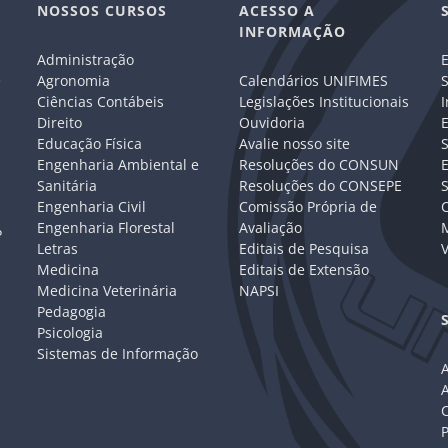
NOSSOS CURSOS
ACESSO A
INFORMAÇÃO
Administração
E
e
Agronomia
Calendários UNIFIMES
S
Ciências Contábeis
Legislações Institucionais
I
Direito
Ouvidoria
E
Educação Física
Avalie nosso site
S
Engenharia Ambiental e
Resoluções do CONSUN
Sanitária
Resoluções do CONSEPE
Engenharia Civil
Comissão Própria de
C
Engenharia Florestal
Avaliação
P
Letras
Editais de Pesquisa
V
Medicina
Editais de Extensão
Medicina Veterinária
NAPSI
Pedagogia
Psicologia
Sistemas de Informação
A
C