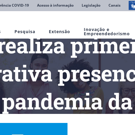
rência COVID-19
Acesso à informação
Legislação
Canais
Inovação e
s
Pesquisa
Extensão
aliza primei
Empreendedorismo
ativa presenc
a pandemia da
ABRUEM realiza primeira reunião administrativa presencial apó