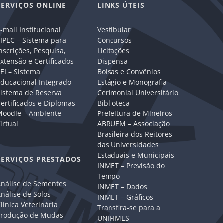
SERVIÇOS ONLINE
LINKS ÚTEIS
-mail Institucional
Vestibular
IPEC – Sistema para
Concursos
nscrições, Pesquisa,
Licitações
xtensão e Certificados
Dispensa
EI – Sistema
Bolsas e Convênios
Educacional Integrado
Estágio e Monografia
Sistema de Reserva
Cerimonial Universitário
ertificados e Diplomas
Biblioteca
Moodle – Ambiente
Prefeitura de Mineiros
irtual
ABRUEM – Associação
Brasileira dos Reitores
das Universidades
Estaduais e Municipais
SERVIÇOS PRESTADOS
INMET – Previsão do
Tempo
Análise de Sementes
INMET – Dados
nálise de Solos
INMET – Gráficos
línica Veterinária
Transfira-se para a
Produção de Mudas
UNIFIMES