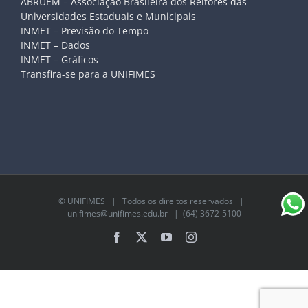
ABRUEM – Associação Brasileira dos Reitores das
Universidades Estaduais e Municipais
INMET – Previsão do Tempo
INMET – Dados
INMET – Gráficos
Transfira-se para a UNIFIMES
©
UNIFIMES
| Todos os direitos reservados |
unifimes@unifimes.edu.br
| (64) 3672-5100
Facebook
X
YouTube
Instagram