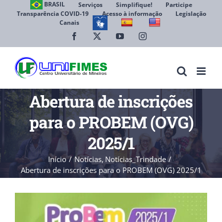
Ir
BRASIL
Serviços
Simplifique!
Participe
Transparência COVID-19
Acesso à informação
Legislação
para
Canais
Abrir 
o
conteúdo
Facebook
X
YouTube
Instagram
Abertura de inscrições
para o PROBEM (OVG)
2025/1
Início
Notícias
Notícias_Trindade
Abertura de inscrições para o PROBEM (OVG) 2025/1
View
Larger
Image