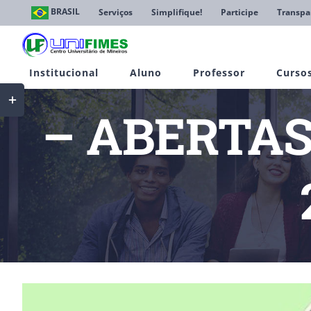
Ir
BRASIL
Serviços
Simplifique!
Participe
Transpa
para
o
conteúdo
Institucional
Aluno
Professor
Curso
Toggle
Sliding
– ABERTAS 
Bar
Area
View
Larger