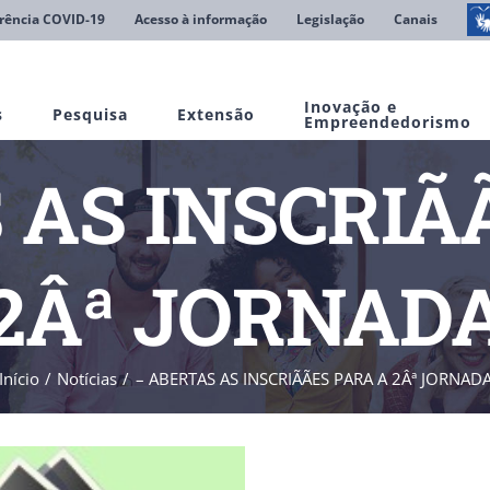
rência COVID-19
Acesso à informação
Legislação
Canais
Inovação e
s
Pesquisa
Extensão
Empreendedorismo
AS INSCRIÃ
2Âª JORNAD
Início
Notícias
– ABERTAS AS INSCRIÃÃES PARA A 2Âª JORNAD