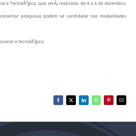
l e TecnolÃ³gica, que serÃ¡ realizada, de 4 a 6 de dezembro,
resentar pesquisas podem se candidatar nas modalidades
ssional e tecnolÃ³gico.
Facebook
X
LinkedIn
WhatsApp
Pinterest
E-
mail