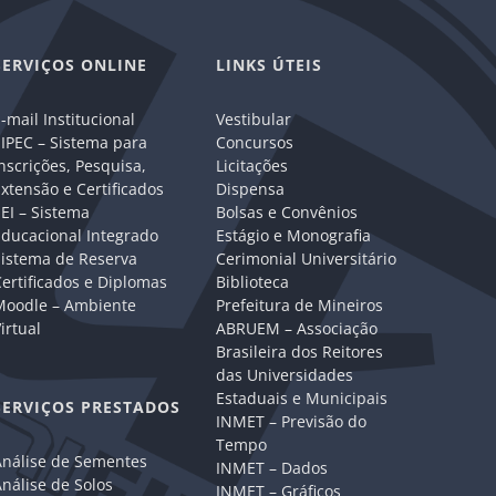
SERVIÇOS ONLINE
LINKS ÚTEIS
-mail Institucional
Vestibular
IPEC – Sistema para
Concursos
nscrições, Pesquisa,
Licitações
xtensão e Certificados
Dispensa
EI – Sistema
Bolsas e Convênios
Educacional Integrado
Estágio e Monografia
Sistema de Reserva
Cerimonial Universitário
ertificados e Diplomas
Biblioteca
Moodle – Ambiente
Prefeitura de Mineiros
irtual
ABRUEM – Associação
Brasileira dos Reitores
das Universidades
Estaduais e Municipais
SERVIÇOS PRESTADOS
INMET – Previsão do
Tempo
Análise de Sementes
INMET – Dados
nálise de Solos
INMET – Gráficos