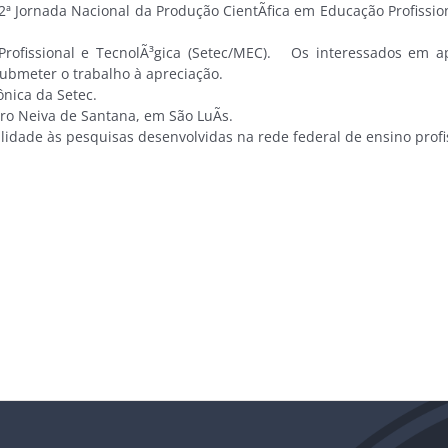
 Jornada Nacional da Produção CientÃ­fica em Educação Profissiona
fissional e TecnolÃ³gica (Setec/MEC). Os interessados em ap
submeter o trabalho à apreciação.
nica da Setec.
 Neiva de Santana, em São LuÃ­s.
bilidade às pesquisas desenvolvidas na rede federal de ensino profi