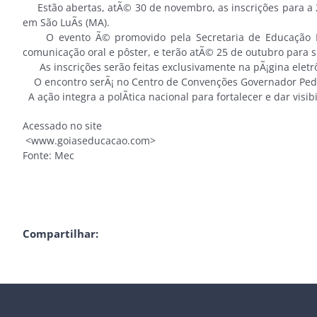
Estão abertas, atÃ© 30 de novembro, as inscrições para a 2ª
em São LuÃ­s (MA).
O evento Ã© promovido pela Secretaria de Educação Pro
comunicação oral e pôster, e terão atÃ© 25 de outubro para 
As inscrições serão feitas exclusivamente na pÃ¡gina eletrô
O encontro serÃ¡ no Centro de Convenções Governador Pedro
A ação integra a polÃ­tica nacional para fortalecer e dar visi
Acessado no site
<www.goiaseducacao.com>
Fonte: Mec
Compartilhar: