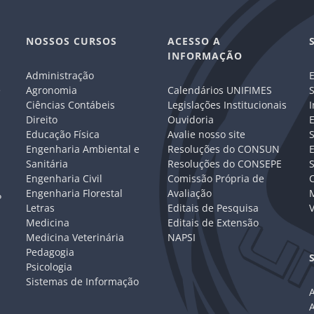
NOSSOS CURSOS
ACESSO A
INFORMAÇÃO
Administração
E
e
Agronomia
Calendários UNIFIMES
S
Ciências Contábeis
Legislações Institucionais
I
Direito
Ouvidoria
E
Educação Física
Avalie nosso site
S
Engenharia Ambiental e
Resoluções do CONSUN
Sanitária
Resoluções do CONSEPE
Engenharia Civil
Comissão Própria de
C
Engenharia Florestal
Avaliação
P
Letras
Editais de Pesquisa
V
Medicina
Editais de Extensão
Medicina Veterinária
NAPSI
Pedagogia
Psicologia
Sistemas de Informação
A