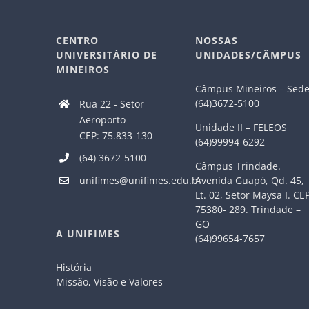
CENTRO
NOSSAS
UNIVERSITÁRIO DE
UNIDADES/CÂMPUS
MINEIROS
Câmpus Mineiros – Sed
(64)3672-5100
Rua 22 - Setor
Aeroporto
Unidade II – FELEOS
CEP: 75.833-130
(64)99994-6292
(64) 3672-5100
Câmpus Trindade.
Avenida Guapó, Qd. 45,
unifimes@unifimes.edu.br
Lt. 02, Setor Maysa I. CE
75380- 289. Trindade –
GO
A UNIFIMES
(64)99654-7657
História
Missão, Visão e Valores