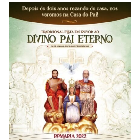
View
Larger
Image