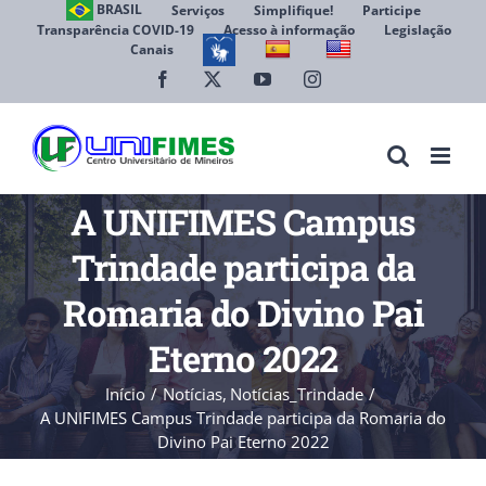
Ir
BRASIL
Serviços
Simplifique!
Participe
Transparência COVID-19
Acesso à informação
Legislação
para
Canais
Abrir 
o
conteúdo
Facebook
X
YouTube
Instagram
A UNIFIMES Campus
Trindade participa da
Romaria do Divino Pai
Eterno 2022
Início
Notícias
Notícias_Trindade
A UNIFIMES Campus Trindade participa da Romaria do
Divino Pai Eterno 2022