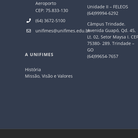
Aeroporto
Unidade II – FELEOS
CEP: 75.833-130
(64)99994-6292
(64) 3672-5100
Câmpus Trindade.
Avenida Guapó, Qd. 45,
unifimes@unifimes.edu.br
Lt. 02, Setor Maysa I. CE
75380- 289. Trindade –
GO
A UNIFIMES
(64)99654-7657
História
Missão, Visão e Valores