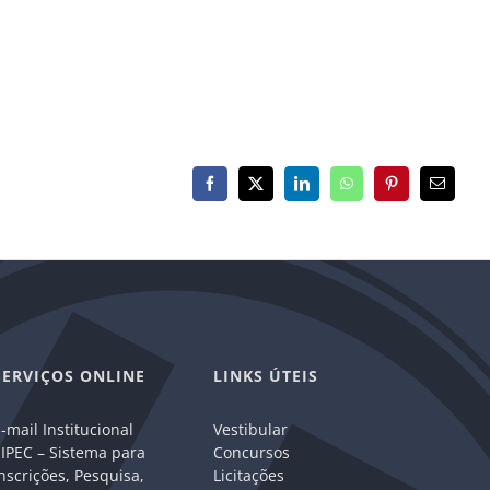
Facebook
X
LinkedIn
WhatsApp
Pinterest
E-
mail
SERVIÇOS ONLINE
LINKS ÚTEIS
-mail Institucional
Vestibular
IPEC – Sistema para
Concursos
nscrições, Pesquisa,
Licitações