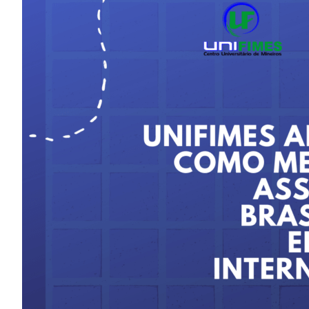
Image