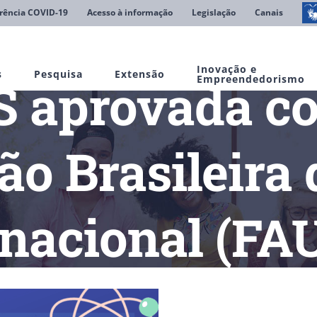
rência COVID-19
Acesso à informação
Legislação
Canais
Inovação e
s
Pesquisa
Extensão
S aprovada c
Empreendedorismo
ão Brasileira
rnacional (FA
IMES aprovada como membro da Associação Brasileira de Educaçã