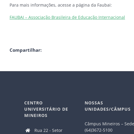
Para mais informações, acesse a página da Faubai:
FAUBAI – Associação Brasileira de Educação Internacional
Compartilhar:
CENTRO
NOSSAS
UNIVERSITÁRIO DE
UNIDADES/CÂMPUS
MINEIROS
Câmpus Mineiros – Sed
(64)3672-5100
Rua 22 - Setor