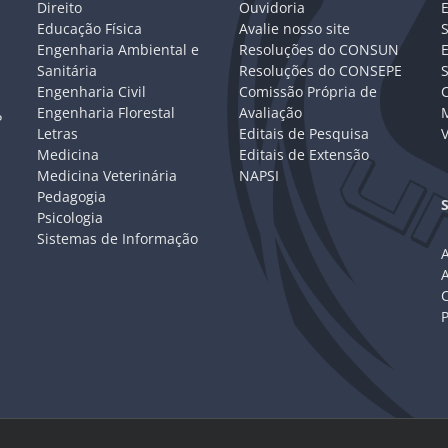
Direito
Ouvidoria
E
Educação Física
Avalie nosso site
S
Engenharia Ambiental e
Resoluções do CONSUN
Sanitária
Resoluções do CONSEPE
Engenharia Civil
Comissão Própria de
C
Engenharia Florestal
Avaliação
P
Letras
Editais de Pesquisa
V
Medicina
Editais de Extensão
Medicina Veterinária
NAPSI
Pedagogia
Psicologia
Sistemas de Informação
A
C