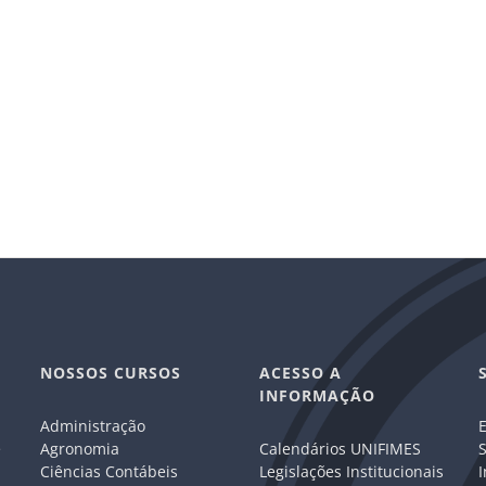
NOSSOS CURSOS
ACESSO A
INFORMAÇÃO
Administração
E
e
Agronomia
Calendários UNIFIMES
S
Ciências Contábeis
Legislações Institucionais
I