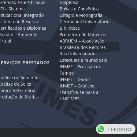
xtensão e Certificados
Dispensa
EI – Sistema
Bolsas e Convênios
Educacional Integrado
Estágio e Monografia
Sistema de Reserva
Cerimonial Universitário
ertificados e Diplomas
Biblioteca
Moodle – Ambiente
Prefeitura de Mineiros
irtual
ABRUEM – Associação
Brasileira dos Reitores
das Universidades
Estaduais e Municipais
SERVIÇOS PRESTADOS
INMET – Previsão do
Tempo
Análise de Sementes
INMET – Dados
nálise de Solos
INMET – Gráficos
línica Veterinária
Transfira-se para a
Produção de Mudas
UNIFIMES
Fale conosco