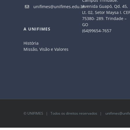
Câmpus Trindade.
Avenida Guapó, Qd. 45,
unifimes@unifimes.edu.br
Lt. 02, Setor Maysa I. CE
75380- 289. Trindade –
GO
A UNIFIMES
(64)99654-7657
História
Missão, Visão e Valores
©
UNIFIMES
| Todos os direitos reservados |
unifimes@unifi