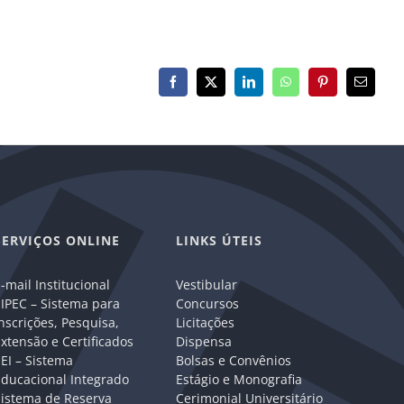
Facebook
X
LinkedIn
WhatsApp
Pinterest
E-
mail
SERVIÇOS ONLINE
LINKS ÚTEIS
-mail Institucional
Vestibular
IPEC – Sistema para
Concursos
nscrições, Pesquisa,
Licitações
xtensão e Certificados
Dispensa
EI – Sistema
Bolsas e Convênios
Educacional Integrado
Estágio e Monografia
Sistema de Reserva
Cerimonial Universitário