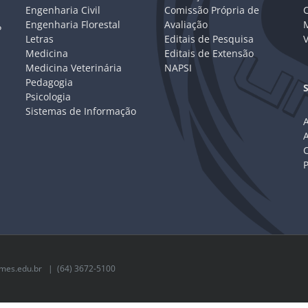
Engenharia Civil
Comissão Própria de
C
Engenharia Florestal
Avaliação
P
Letras
Editais de Pesquisa
V
Medicina
Editais de Extensão
Medicina Veterinária
NAPSI
Pedagogia
Psicologia
Sistemas de Informação
A
C
mes.edu.br
| (64) 3672-5100