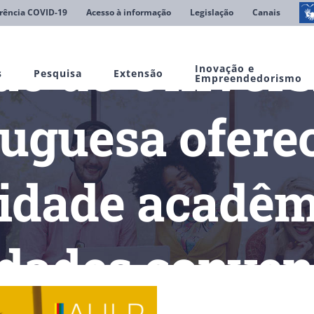
rência COVID-19
Acesso à informação
Legislação
Canais
ão de Univers
Inovação e
s
Pesquisa
Extensão
Empreendedorismo
tuguesa ofere
idade acadêm
ldades conven
rsidades de Língua Portuguesa oferece programa de Mobilidade a