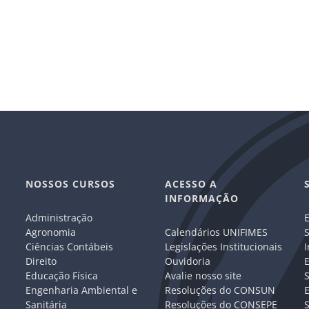
NOSSOS CURSOS
ACESSO A
INFORMAÇÃO
Administração
E
e
Agronomia
Calendários UNIFIMES
S
Ciências Contábeis
Legislações Institucionais
I
Direito
Ouvidoria
E
Educação Física
Avalie nosso site
S
Engenharia Ambiental e
Resoluções do CONSUN
Sanitária
Resoluções do CONSEPE