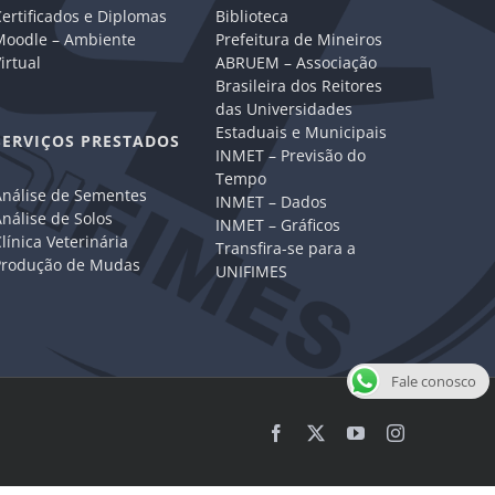
ertificados e Diplomas
Biblioteca
Moodle – Ambiente
Prefeitura de Mineiros
irtual
ABRUEM – Associação
Brasileira dos Reitores
das Universidades
Estaduais e Municipais
SERVIÇOS PRESTADOS
INMET – Previsão do
Tempo
Análise de Sementes
INMET – Dados
nálise de Solos
INMET – Gráficos
línica Veterinária
Transfira-se para a
Produção de Mudas
UNIFIMES
Fale conosco
Facebook
X
YouTube
Instagram