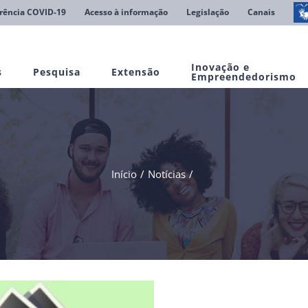
rência COVID-19
Acesso à informação
Legislação
Canais
Inovação e
s
Pesquisa
Extensão
Empreendedorismo
Início
Notícias