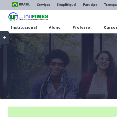
Ir
BRASIL
Serviços
Simplifique!
Participe
Transpa
para
o
conteúdo
Institucional
Aluno
Professor
Curso
Toggle
Sliding
Bar
Area
View
Larger