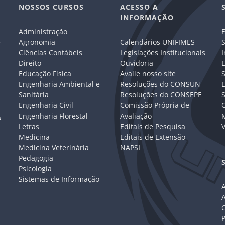
NOSSOS CURSOS
ACESSO A
INFORMAÇÃO
Administração
E
e
Agronomia
Calendários UNIFIMES
S
Ciências Contábeis
Legislações Institucionais
I
Direito
Ouvidoria
E
Educação Física
Avalie nosso site
S
Engenharia Ambiental e
Resoluções do CONSUN
Sanitária
Resoluções do CONSEPE
Engenharia Civil
Comissão Própria de
C
Engenharia Florestal
Avaliação
P
Letras
Editais de Pesquisa
V
Medicina
Editais de Extensão
Medicina Veterinária
NAPSI
Pedagogia
Psicologia
Sistemas de Informação
A
C