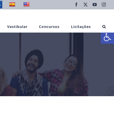
Facebook
X
YouTube
Inst
Vestibular
Concursos
Licitações
Abrir 