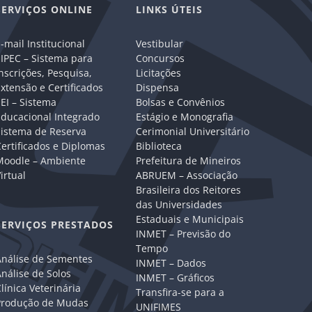
SERVIÇOS ONLINE
LINKS ÚTEIS
-mail Institucional
Vestibular
IPEC – Sistema para
Concursos
nscrições, Pesquisa,
Licitações
xtensão e Certificados
Dispensa
EI – Sistema
Bolsas e Convênios
Educacional Integrado
Estágio e Monografia
Sistema de Reserva
Cerimonial Universitário
ertificados e Diplomas
Biblioteca
Moodle – Ambiente
Prefeitura de Mineiros
irtual
ABRUEM – Associação
Brasileira dos Reitores
das Universidades
Estaduais e Municipais
SERVIÇOS PRESTADOS
INMET – Previsão do
Tempo
Análise de Sementes
INMET – Dados
nálise de Solos
INMET – Gráficos
línica Veterinária
Transfira-se para a
Produção de Mudas
UNIFIMES