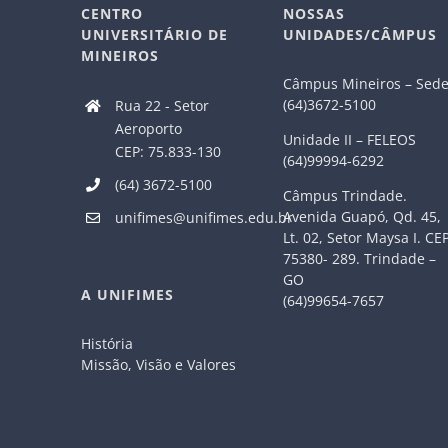
CENTRO
NOSSAS
UNIVERSITÁRIO DE
UNIDADES/CÂMPUS
MINEIROS
Câmpus Mineiros – Sed
(64)3672-5100
Rua 22 - Setor
Aeroporto
Unidade II – FELEOS
CEP: 75.833-130
(64)99994-6292
(64) 3672-5100
Câmpus Trindade.
Avenida Guapó, Qd. 45,
unifimes@unifimes.edu.br
Lt. 02, Setor Maysa I. CE
75380- 289. Trindade –
GO
A UNIFIMES
(64)99654-7657
História
Missão, Visão e Valores