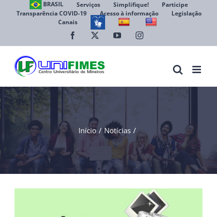
Ir
BRASIL
Serviços
Simplifique!
Participe
Transparência COVID-19
Acesso à informação
Legislação
para
Canais
Abrir 
o
conteúdo
Facebook
X
YouTube
Instagram
Início
Notícias
View
Larger
Image