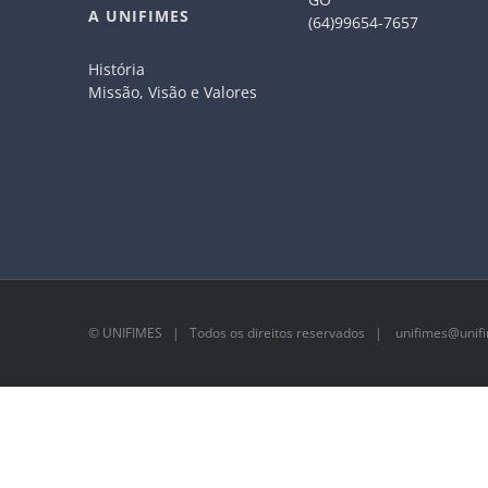
A UNIFIMES
(64)99654-7657
História
Missão, Visão e Valores
©
UNIFIMES
| Todos os direitos reservados |
unifimes@unifi