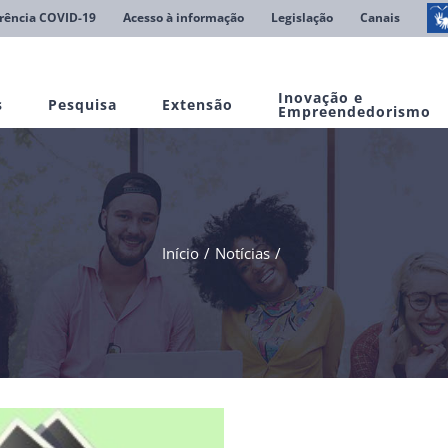
rência COVID-19
Acesso à informação
Legislação
Canais
Inovação e
s
Pesquisa
Extensão
Empreendedorismo
Início
Notícias