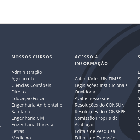
NOSSOS CURSOS
ACESSO A
INFORMAÇÃO
Administração
E
e
Agronomia
Calendários UNIFIMES
S
Ciências Contábeis
Legislações Institucionais
I
Direito
Ouvidoria
E
Educação Física
Avalie nosso site
S
Engenharia Ambiental e
Resoluções do CONSUN
Sanitária
Resoluções do CONSEPE
Engenharia Civil
Comissão Própria de
C
Engenharia Florestal
Avaliação
P
Letras
Editais de Pesquisa
V
Medicina
Editais de Extensão