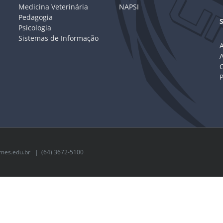
Medicina Veterinária
NAPSI
Pedagogia
Psicologia
Sistemas de Informação
A
C
mes.edu.br
| (64) 3672-5100