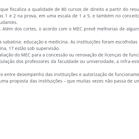
e fiscaliza a qualidade de 80 cursos de direito a partir do re
tas 1 e 2 na prova, em uma escala de 1 a 5, e também no concei
tudantes.
 Além dos cortes, o acordo com o MEC prevê melhorias de alguns
 sabatina: educação e medicina. As instituições foram escolhida
na, 17 estão sob supervisão.
ação do MEC para a concessão ou renovação de licenças de funci
tulação dos professores da faculdade ou universidade, a infra-estr
 entre desempenho das instituições e autorização de funcionamen
ma proposta das instituições – que muitas vezes não passa de uma