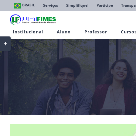
Ir
BRASIL
Serviços
Simplifique!
Participe
Transpa
para
o
conteúdo
Institucional
Aluno
Professor
Curso
Toggle
Sliding
Bar
Area
View
Larger