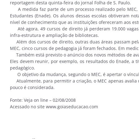
reportagem desta quinta-feira do jornal Folha de S. Paulo.
A medida faz parte de um processo realizado pelo MEC, qu
Estudantes (Enade). Os alunos dessas escolas obtiveram no
nível de conhecimento que as instituições ofereceram aos es
Até agora, 49 cursos de direito já perderam 19.000 vagas.
infra-estrutura e ampliação de bibliotecas.
Além dos cursos de direito, outras duas áreas passam pela
MEC, cinco cursos de pedagogia já foram fechados. Em medici
Também está previsto o anúncio dos novos métodos de avali
Eles devem reunir, por exemplo, os resultados do Enade, a ti
pedagógico.
O objetivo da mudança, segundo o MEC, é apertar o vínculo
Atualmente, para permitir a criação, o MEC apenas avalia u
pouco é considerada.
Fonte: Veja on line – 02/08/2008
Acessado no site www.goiaseducacao.com