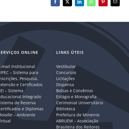
Facebook
X
LinkedIn
WhatsApp
Pinterest
E-
mail
SERVIÇOS ONLINE
LINKS ÚTEIS
-mail Institucional
Vestibular
IPEC – Sistema para
Concursos
nscrições, Pesquisa,
Licitações
xtensão e Certificados
Dispensa
EI – Sistema
Bolsas e Convênios
Educacional Integrado
Estágio e Monografia
Sistema de Reserva
Cerimonial Universitário
ertificados e Diplomas
Biblioteca
Moodle – Ambiente
Prefeitura de Mineiros
irtual
ABRUEM – Associação
Brasileira dos Reitores