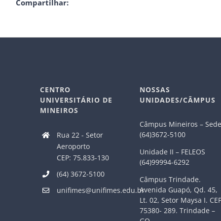
Compartilhar:
CENTRO
NOSSAS
UNIVERSITÁRIO DE
UNIDADES/CÂMPUS
MINEIROS
Câmpus Mineiros – Sed
(64)3672-5100
Rua 22 - Setor
Aeroporto
Unidade II – FELEOS
CEP: 75.833-130
(64)99994-6292
(64) 3672-5100
Câmpus Trindade.
Avenida Guapó, Qd. 45,
unifimes@unifimes.edu.br
Lt. 02, Setor Maysa I. CE
75380- 289. Trindade –
GO