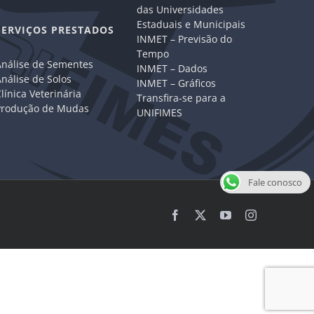
das Universidades
Estaduais e Municipais
SERVIÇOS PRESTADOS
INMET – Previsão do
Tempo
Análise de Sementes
INMET – Dados
nálise de Solos
INMET – Gráficos
línica Veterinária
Transfira-se para a
Produção de Mudas
UNIFIMES
Fale conosco
Facebook
X
YouTube
Instagram