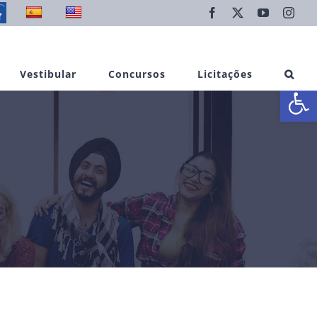
Facebook
X
YouTube
Inst
Vestibular
Concursos
Licitações
Abrir 