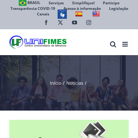
Ir
BRASIL
Serviços
Simplifique!
Participe
Transparência COVID-19
Acesso à informação
Legislação
para
Canais
Abrir 
o
conteúdo
Facebook
X
YouTube
Instagram
Início
Notícias
View
Larger
Image