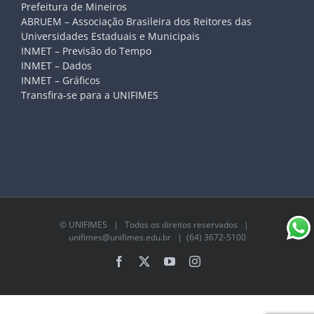
Prefeitura de Mineiros
ABRUEM – Associação Brasileira dos Reitores das
Universidades Estaduais e Municipais
INMET – Previsão do Tempo
INMET – Dados
INMET – Gráficos
Transfira-se para a UNIFIMES
©
UNIFIMES
| Todos os direitos reservados |
unifimes@unifimes.edu.br
| (64) 3672-5100
Facebook
X
YouTube
Instagram