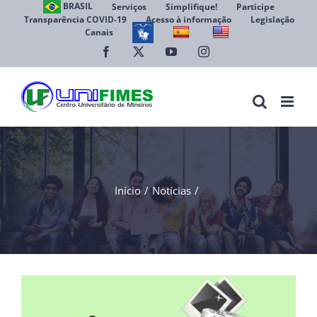
Ir
BRASIL
Serviços
Simplifique!
Participe
Transparência COVID-19
Acesso à informação
Legislação
para
Canais
Abrir 
o
conteúdo
Facebook
X
YouTube
Instagram
Início
Notícias
View
Larger
Image