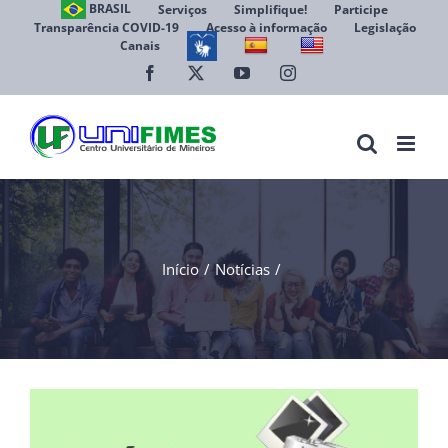
Ir
BRASIL
Serviços
Simplifique!
Participe
Transparência COVID-19
Acesso à informação
Legislação
para
Canais
Abrir 
o
conteúdo
Facebook
X
YouTube
Instagram
Início
Notícias
View
Larger
Image