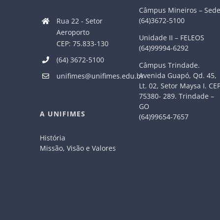
Câmpus Mineiros – Sed
(64)3672-5100
Rua 22 - Setor
Aeroporto
Unidade II – FELEOS
CEP: 75.833-130
(64)99994-6292
(64) 3672-5100
Câmpus Trindade.
Avenida Guapó, Qd. 45,
unifimes@unifimes.edu.br
Lt. 02, Setor Maysa I. CE
75380- 289. Trindade –
GO
A UNIFIMES
(64)99654-7657
História
Missão, Visão e Valores