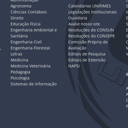
e
Agronomia
Calendários UNIFIMES
S
Ciências Contábeis
Legislações Institucionais
I
Direito
Ouvidoria
E
Educação Física
Avalie nosso site
S
Engenharia Ambiental e
Resoluções do CONSUN
Sanitária
Resoluções do CONSEPE
Engenharia Civil
Comissão Própria de
C
Engenharia Florestal
Avaliação
P
Letras
Editais de Pesquisa
V
Medicina
Editais de Extensão
Medicina Veterinária
NAPSI
Pedagogia
Psicologia
Sistemas de Informação
A
C