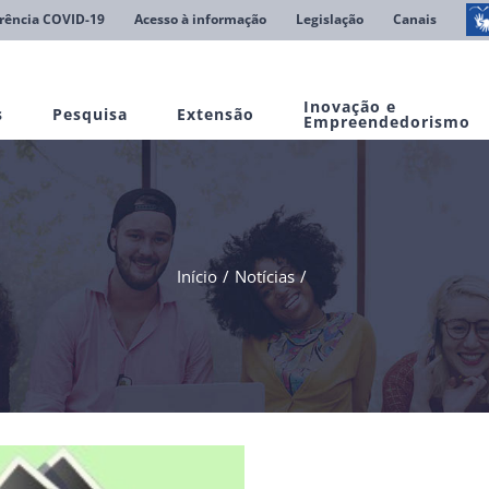
rência COVID-19
Acesso à informação
Legislação
Canais
Inovação e
s
Pesquisa
Extensão
Empreendedorismo
Início
Notícias