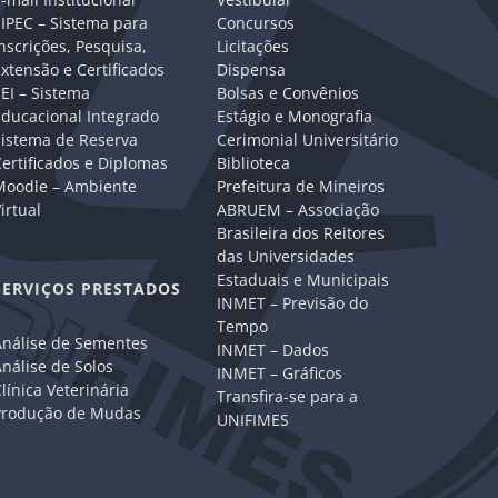
IPEC – Sistema para
Concursos
nscrições, Pesquisa,
Licitações
xtensão e Certificados
Dispensa
EI – Sistema
Bolsas e Convênios
Educacional Integrado
Estágio e Monografia
Sistema de Reserva
Cerimonial Universitário
ertificados e Diplomas
Biblioteca
Moodle – Ambiente
Prefeitura de Mineiros
irtual
ABRUEM – Associação
Brasileira dos Reitores
das Universidades
Estaduais e Municipais
SERVIÇOS PRESTADOS
INMET – Previsão do
Tempo
Análise de Sementes
INMET – Dados
nálise de Solos
INMET – Gráficos
línica Veterinária
Transfira-se para a
Produção de Mudas
UNIFIMES