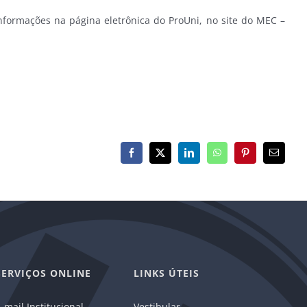
formações na página eletrônica do ProUni, no site do MEC –
Facebook
X
LinkedIn
WhatsApp
Pinterest
E-
mail
SERVIÇOS ONLINE
LINKS ÚTEIS
-mail Institucional
Vestibular