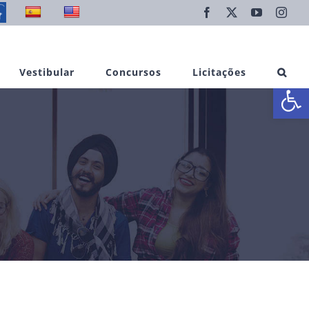
Facebook
X
YouTube
Inst
Vestibular
Concursos
Licitações
Abrir 