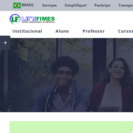
Ir
BRASIL
Serviços
Simplifique!
Participe
Transpa
para
o
conteúdo
Institucional
Aluno
Professor
Curso
Toggle
Sliding
Bar
Area
View
Larger