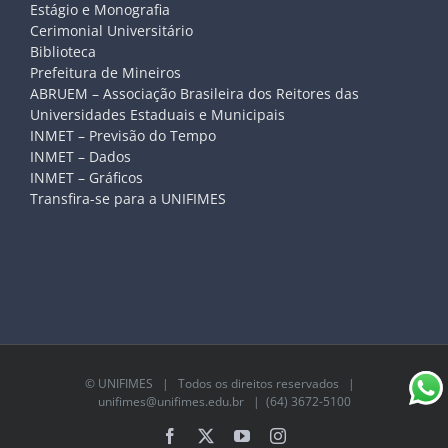
Estágio e Monografia
Cerimonial Universitário
Biblioteca
Prefeitura de Mineiros
ABRUEM – Associação Brasileira dos Reitores das
Universidades Estaduais e Municipais
INMET – Previsão do Tempo
INMET – Dados
INMET – Gráficos
Transfira-se para a UNIFIMES
©
UNIFIMES
| Todos os direitos reservados |
unifimes@unifimes.edu.br
| (64) 3672-5100
Facebook
X
YouTube
Instagram