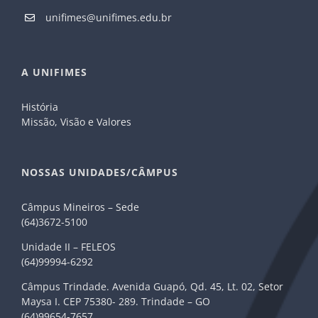
unifimes@unifimes.edu.br
A UNIFIMES
História
Missão, Visão e Valores
NOSSAS UNIDADES/CÂMPUS
Câmpus Mineiros – Sede
(64)3672-5100
Unidade II – FELEOS
(64)99994-6292
Câmpus Trindade. Avenida Guapó, Qd. 45, Lt. 02, Setor
Maysa I. CEP 75380- 289. Trindade – GO
(64)99654-7657