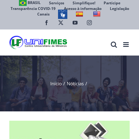
Ir
BRASIL
Serviços
Simplifique!
Participe
Transparência COVID-19
Acesso à informação
Legislação
para
Canais
Abrir 
o
conteúdo
Facebook
X
YouTube
Instagram
Início
Notícias
View
Larger
Image