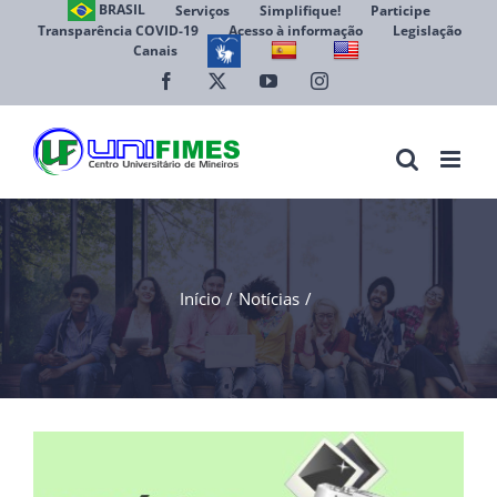
Ir
BRASIL
Serviços
Simplifique!
Participe
Transparência COVID-19
Acesso à informação
Legislação
para
Canais
Abrir 
o
conteúdo
Facebook
X
YouTube
Instagram
Início
Notícias
View
Larger
Image