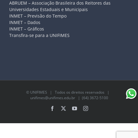
ABRUEM – Associação Brasileira dos Reitores das
Universidades Estaduais e Municipais
INMET – Previsão do Tempo
INMET – Dados
INMET – Gráficos
Transfira-se para a UNIFIMES
©
UNIFIMES
| Todos os direitos reservados |
unifimes@unifimes.edu.br
| (64) 3672-5100
Facebook
X
YouTube
Instagram