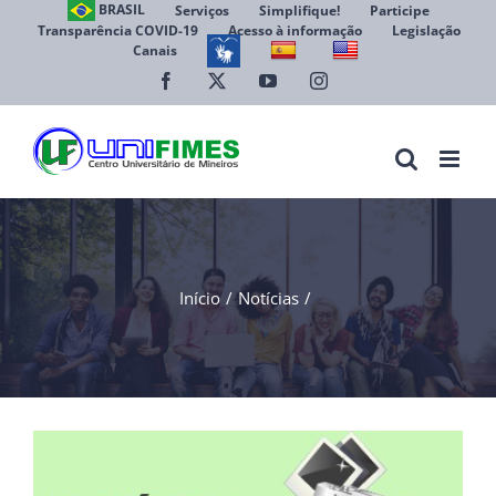
Ir
BRASIL
Serviços
Simplifique!
Participe
Transparência COVID-19
Acesso à informação
Legislação
para
Canais
Abrir 
o
conteúdo
Facebook
X
YouTube
Instagram
Início
Notícias
View
Larger
Image