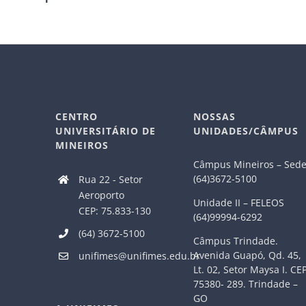
CENTRO
NOSSAS
UNIVERSITÁRIO DE
UNIDADES/CÂMPUS
MINEIROS
Câmpus Mineiros – Sed
(64)3672-5100
Rua 22 - Setor
Aeroporto
Unidade II – FELEOS
CEP: 75.833-130
(64)99994-6292
(64) 3672-5100
Câmpus Trindade.
Avenida Guapó, Qd. 45,
unifimes@unifimes.edu.br
Lt. 02, Setor Maysa I. CE
75380- 289. Trindade –
GO