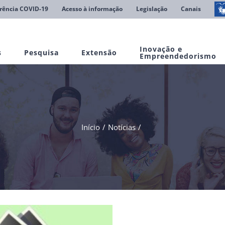
rência COVID-19
Acesso à informação
Legislação
Canais
Inovação e
s
Pesquisa
Extensão
Empreendedorismo
Início
Notícias