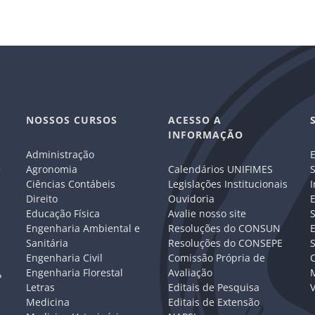
NOSSOS CURSOS
ACESSO A
INFORMAÇÃO
Administração
E
e
Agronomia
Calendários UNIFIMES
S
Ciências Contábeis
Legislações Institucionais
I
Direito
Ouvidoria
E
Educação Física
Avalie nosso site
S
Engenharia Ambiental e
Resoluções do CONSUN
Sanitária
Resoluções do CONSEPE
Engenharia Civil
Comissão Própria de
C
Engenharia Florestal
Avaliação
P
Letras
Editais de Pesquisa
V
Medicina
Editais de Extensão