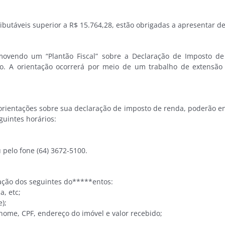
utáveis superior a R$ 15.764,28, estão obrigadas a apresentar de
ovendo um “Plantão Fiscal” sobre a Declaração de Imposto de 
o. A orientação ocorrerá por meio de um trabalho de extensão 
r orientações sobre sua declaração de imposto de renda, poderão
guintes horários:
 pelo fone (64) 3672-5100.
ação dos seguintes do*****entos:
a, etc;
);
 nome, CPF, endereço do imóvel e valor recebido;