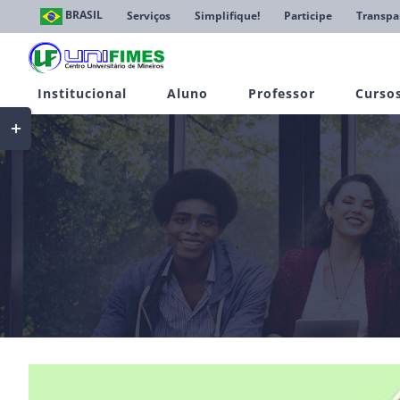
Ir
BRASIL
Serviços
Simplifique!
Participe
Transpa
para
o
conteúdo
Institucional
Aluno
Professor
Curso
Toggle
Sliding
Bar
Area
View
Larger