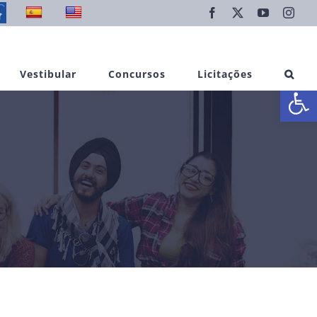
Facebook
X
YouTube
Inst
Vestibular
Concursos
Licitações
Abrir 