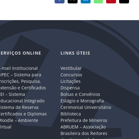
Facebook
X
LinkedIn
WhatsApp
Pinterest
E-
mail
SERVIÇOS ONLINE
LINKS ÚTEIS
-mail Institucional
Vestibular
IPEC – Sistema para
Concursos
nscrições, Pesquisa,
Licitações
xtensão e Certificados
Dispensa
EI – Sistema
Bolsas e Convênios
Educacional Integrado
Estágio e Monografia
Sistema de Reserva
Cerimonial Universitário
ertificados e Diplomas
Biblioteca
Moodle – Ambiente
Prefeitura de Mineiros
irtual
ABRUEM – Associação
Brasileira dos Reitores