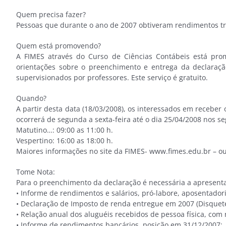
Quem precisa fazer?
Pessoas que durante o ano de 2007 obtiveram rendimentos trib
Quem está promovendo?
A FIMES através do Curso de Ciências Contábeis está prom
orientações sobre o preenchimento e entrega da declaraçã
supervisionados por professores. Este serviço é gratuito.
Quando?
A partir desta data (18/03/2008), os interessados em recebe
ocorrerá de segunda a sexta-feira até o dia 25/04/2008 nos se
Matutino…: 09:00 as 11:00 h.
Vespertino: 16:00 as 18:00 h.
Maiores informações no site da FIMES- www.fimes.edu.br – ou
Tome Nota:
Para o preenchimento da declaração é necessária a apresent
• Informe de rendimentos e salários, pró-labore, aposentadori
• Declaração de Imposto de renda entregue em 2007 (Disquete
• Relação anual dos aluguéis recebidos de pessoa física, com
• Informe de rendimentos bancários, posição em 31/12/2007;