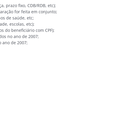
, prazo fixo, CDB/RDB, etc);
ração for feita em conjunto;
os de saúde, etc;
e, escolas, etc);
os do beneficiário com CPF);
dos no ano de 2007;
o ano de 2007;