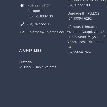
(64)3672-5100
Rua 22 - Setor
Aeroporto
Unidade II – FELEOS
CEP: 75.833-130
(64)99994-6292
(64) 3672-5100
Câmpus Trindade.
Avenida Guapó, Qd. 45,
unifimes@unifimes.edu.br
Lt. 02, Setor Maysa I. CE
75380- 289. Trindade –
GO
A UNIFIMES
(64)99654-7657
História
Missão, Visão e Valores