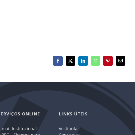
Facebook
X
LinkedIn
WhatsApp
Pinterest
E-
mail
SERVIÇOS ONLINE
LINKS ÚTEIS
-mail Institucional
Vestibular
IPEC – Sistema para
Concursos