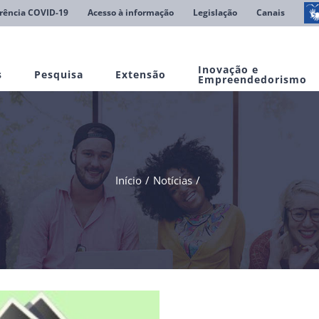
rência COVID-19
Acesso à informação
Legislação
Canais
Inovação e
s
Pesquisa
Extensão
Empreendedorismo
Início
Notícias