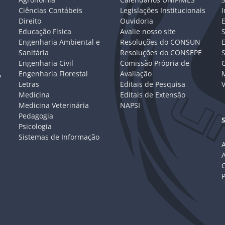
Ciências Contábeis
Legislações Institucionais
I
Direito
Ouvidoria
E
Educação Física
Avalie nosso site
S
Engenharia Ambiental e
Resoluções do CONSUN
Sanitária
Resoluções do CONSEPE
Engenharia Civil
Comissão Própria de
C
Engenharia Florestal
Avaliação
P
Letras
Editais de Pesquisa
V
Medicina
Editais de Extensão
Medicina Veterinária
NAPSI
Pedagogia
Psicologia
Sistemas de Informação
A
C