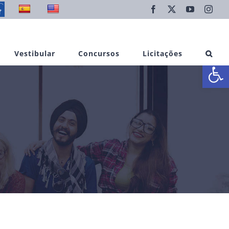
Facebook
X
YouTube
Inst
Vestibular
Concursos
Licitações
Abrir 