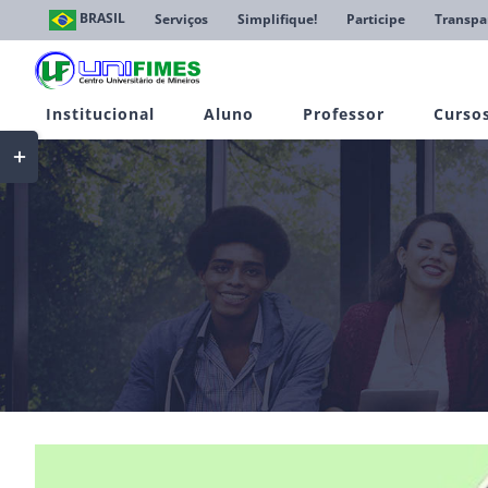
Ir
BRASIL
Serviços
Simplifique!
Participe
Transpa
para
o
conteúdo
Institucional
Aluno
Professor
Curso
Toggle
Sliding
Bar
Area
View
Larger