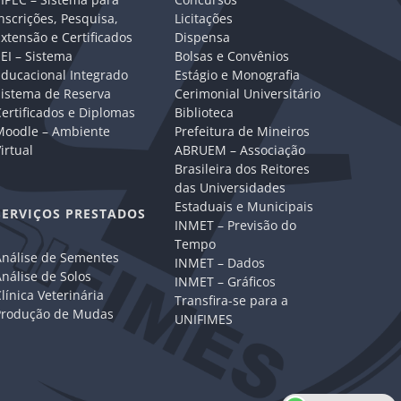
nscrições, Pesquisa,
Licitações
xtensão e Certificados
Dispensa
EI – Sistema
Bolsas e Convênios
Educacional Integrado
Estágio e Monografia
Sistema de Reserva
Cerimonial Universitário
ertificados e Diplomas
Biblioteca
Moodle – Ambiente
Prefeitura de Mineiros
irtual
ABRUEM – Associação
Brasileira dos Reitores
das Universidades
Estaduais e Municipais
SERVIÇOS PRESTADOS
INMET – Previsão do
Tempo
Análise de Sementes
INMET – Dados
nálise de Solos
INMET – Gráficos
línica Veterinária
Transfira-se para a
Produção de Mudas
UNIFIMES