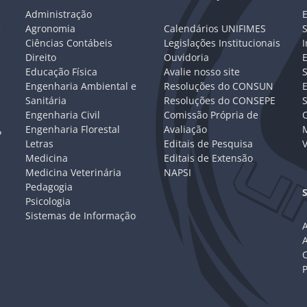
Administração
E
e
Agronomia
Calendários UNIFIMES
S
Ciências Contábeis
Legislações Institucionais
I
Direito
Ouvidoria
E
Educação Física
Avalie nosso site
S
Engenharia Ambiental e
Resoluções do CONSUN
Sanitária
Resoluções do CONSEPE
Engenharia Civil
Comissão Própria de
C
Engenharia Florestal
Avaliação
P
Letras
Editais de Pesquisa
V
Medicina
Editais de Extensão
Medicina Veterinária
NAPSI
Pedagogia
Psicologia
Sistemas de Informação
A
C