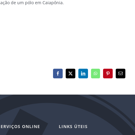
lação de um pólo em Caiapônia.
Facebook
X
LinkedIn
WhatsApp
Pinterest
E-
mail
SERVIÇOS ONLINE
LINKS ÚTEIS