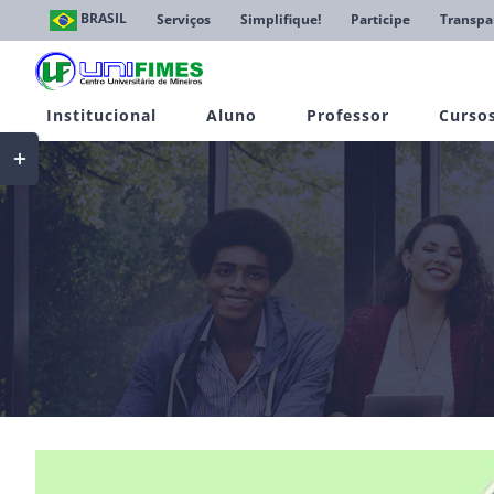
Ir
BRASIL
Serviços
Simplifique!
Participe
Transpa
para
o
conteúdo
Institucional
Aluno
Professor
Curso
Toggle
Sliding
Bar
Area
View
Larger