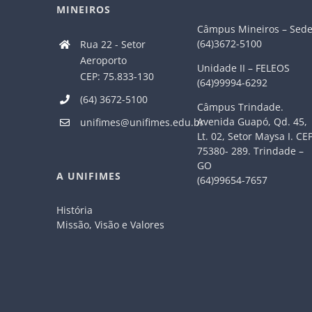
MINEIROS
Câmpus Mineiros – Sed
(64)3672-5100
Rua 22 - Setor
Aeroporto
Unidade II – FELEOS
CEP: 75.833-130
(64)99994-6292
(64) 3672-5100
Câmpus Trindade.
Avenida Guapó, Qd. 45,
unifimes@unifimes.edu.br
Lt. 02, Setor Maysa I. CE
75380- 289. Trindade –
GO
A UNIFIMES
(64)99654-7657
História
Missão, Visão e Valores