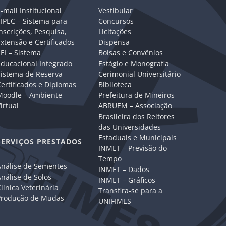
-mail Institucional
Vestibular
IPEC – Sistema para
Concursos
nscrições, Pesquisa,
Licitações
xtensão e Certificados
Dispensa
EI – Sistema
Bolsas e Convênios
Educacional Integrado
Estágio e Monografia
Sistema de Reserva
Cerimonial Universitário
ertificados e Diplomas
Biblioteca
Moodle – Ambiente
Prefeitura de Mineiros
irtual
ABRUEM – Associação
Brasileira dos Reitores
das Universidades
Estaduais e Municipais
SERVIÇOS PRESTADOS
INMET – Previsão do
Tempo
Análise de Sementes
INMET – Dados
nálise de Solos
INMET – Gráficos
línica Veterinária
Transfira-se para a
Produção de Mudas
UNIFIMES