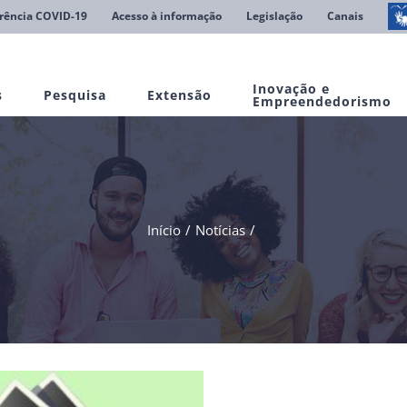
rência COVID-19
Acesso à informação
Legislação
Canais
Inovação e
s
Pesquisa
Extensão
Empreendedorismo
Início
Notícias