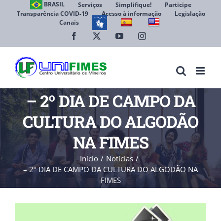
Ir
BRASIL
Serviços
Simplifique!
Participe
Transparência COVID-19
Acesso à informação
Legislação
para
Canais
Abrir 
o
conteúdo
Facebook
X
YouTube
Instagram
– 2º DIA DE CAMPO DA
CULTURA DO ALGODÃO
NA FIMES
Início
Notícias
– 2º DIA DE CAMPO DA CULTURA DO ALGODÃO NA
FIMES
View
Larger