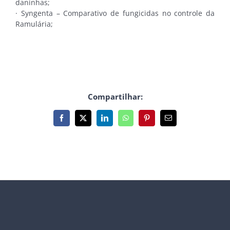
daninhas;
· Syngenta – Comparativo de fungicidas no controle da
Ramulária;
Compartilhar:
Facebook
X
LinkedIn
WhatsApp
Pinterest
E-
mail