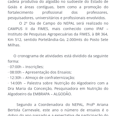
cadeia produtiva do algodão no sudoeste do Estado de
Goiás e áreas contíguas, bem como a promoção do
fortalecimento profissional dos professores,
pesquisadores, universitários e profissionais envolvidos.
O 2º Dia de Campo do NEPAL será realizado no
CAMPUS II da FIMES, mais conhecido como IPAF –
Instituto de Pesquisas Agropecuárias da FIMES, à BR 364,
Km 512, sentido Portelândia-Go, 2.000mts do Posto Sete
Milhas.
O cronograma de atividades está dividido da seguinte
forma:
· 07:00h – Inscrições;
· 08:00h – Apresentação dos Ensaios;
· 12:30h – Almoço de confraternização;
· 14:00h – Palestra sobre Nutrição do Algodoeiro com a
Dra Maria da Conceição, Pesquisadora em Nutrição do
Algodoeiro da EMBRAPA – ALGODÃO.
Segundo a Coordenadora do NEPAL, Profª Ariana
Bertola Carnevale, este ano o número de ensaios é o
dobro do ano passado e a expectativa de participação do