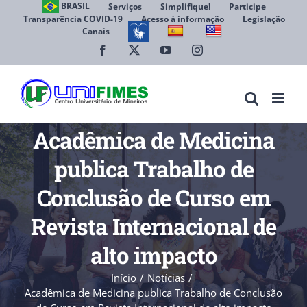
Ir
BRASIL
Serviços
Simplifique!
Participe
Transparência COVID-19
Acesso à informação
Legislação
para
Canais
Abrir 
o
conteúdo
Facebook
X
YouTube
Instagram
Acadêmica de Medicina
publica Trabalho de
Conclusão de Curso em
Revista Internacional de
alto impacto
Início
Notícias
Acadêmica de Medicina publica Trabalho de Conclusão