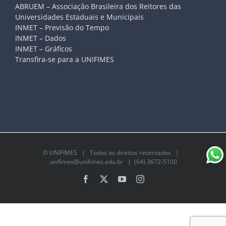
ABRUEM – Associação Brasileira dos Reitores das
Universidades Estaduais e Municipais
INMET – Previsão do Tempo
INMET – Dados
INMET – Gráficos
Transfira-se para a UNIFIMES
©
UNIFIMES
| Todos os direitos reservados |
unifimes@unifimes.edu.br
| (64) 3672-5100
Facebook
X
YouTube
Instagram