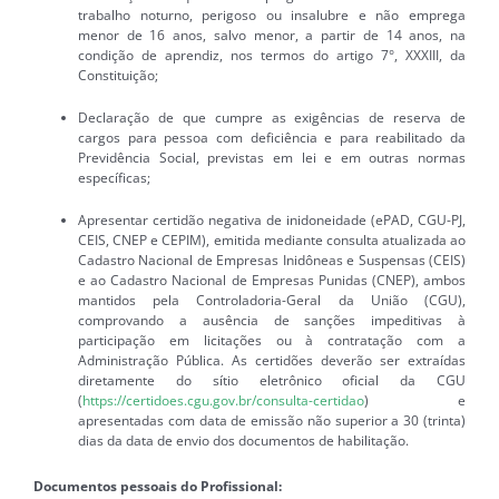
trabalho noturno, perigoso ou insalubre e não emprega
menor de 16 anos, salvo menor, a partir de 14 anos, na
condição de aprendiz, nos termos do artigo 7°, XXXIII, da
Constituição;
Declaração de que cumpre as exigências de reserva de
cargos para pessoa com deficiência e para reabilitado da
Previdência Social, previstas em lei e em outras normas
específicas;
Apresentar certidão negativa de inidoneidade (ePAD, CGU-PJ,
CEIS, CNEP e CEPIM), emitida mediante consulta atualizada ao
Cadastro Nacional de Empresas Inidôneas e Suspensas (CEIS)
e ao Cadastro Nacional de Empresas Punidas (CNEP), ambos
mantidos pela Controladoria-Geral da União (CGU),
comprovando a ausência de sanções impeditivas à
participação em licitações ou à contratação com a
Administração Pública. As certidões deverão ser extraídas
diretamente do sítio eletrônico oficial da CGU
(
https://certidoes.cgu.gov.br/consulta-certidao
) e
apresentadas com data de emissão não superior a 30 (trinta)
dias da data de envio dos documentos de habilitação.
Documentos pessoais do Profissional: