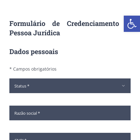
Ir
para
Abrir 
o
Formulário de Credenciamento –
conteúdo
Pessoa Jurídica
Dados pessoais
* Campos obrigatórios
